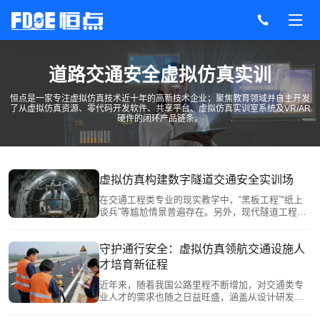
道路交通安全虚拟仿真实训
恒点是一家专注虚拟仿真技术近十年的高新技术企业；聚焦教育领域并自主开发
了从虚拟仿真资源、零代码开发软件、共享平台、虚拟仿真实训室系统及VR/AR
硬件的闭环产品链条。
虚拟仿真构建数字隧道交通安全实训场
在交通工程类专业的现实教学中，“黑板工程”“纸上
谈兵”等尴尬情景普遍存在。另外，现代隧道工程需
融合地质勘探、结构力学、机电控制、应急管理等
多领域知识，这也加重了学习难度。恒点运用虚拟
仿真技术，为隧道安全教育开辟新路径。以真实数
守护通行安全：虚拟仿真领航交通设施人
据为基础，参考现实中的隧道安全工程与操作，隧
才培育新征程
道交通安全3D-LED交互显示系统为学员提供零风
险、低成本、沉浸式的虚拟实训环境，让学生能够
近年来，随着我国公路里程不断增加，对交通类专
拥有更多的实践机会，突破传统教学瓶颈。
业人才的需求也随之日益旺盛，涵盖从设计研发到
施工维护的全流程。恒点运用虚拟仿真技术，打造