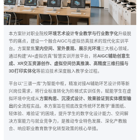
本方案针对职业院校
环境艺术设计专业教学与行业数字化
升级脱
节的痛点，建设一个融合AIGC与虚拟仿真技术的现代化实训平
台。方案聚焦
室内空间、室外景观、展示光环境
三大核心领域，
通过构建“AI+虚拟仿真”智慧实训开放平台，将
AIGC辅助创意生
成、XR交互资源创作、虚拟空间仿真推演、高精度三维扫描与
3D打印实体化
等前沿技术深度融入教学全过程。
平台以“三谱一库”为智能中枢，精准对接AI辅助环艺设计师等新
兴岗位需求，将行业标准转化为阶梯式实训任务，赋能学生在虚
拟环境中完成从
方案构思、沉浸式设计、效果验证到实体模型输
出
的全流程实战。本方案旨在彻底改变传统环艺教学“重图纸、
轻体验、难验证”的困境，提升学生的数字化设计能力、空间解
决方案能力与就业竞争力，是推动专业特色发展、深化产教融
合、响应职业教育数字化转型政策的核心举措。