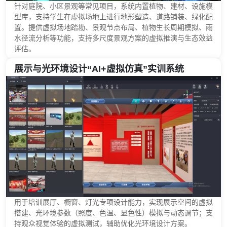
针对庭院、小区景观等常见项目，系统内置植物、建材、设施模
型库，支持学生在虚拟场地上进行地形塑造、道路铺装、绿化配
置。提供虚拟场地踏勘、景观节点布局、植物生长周期模拟、雨
水径流分析等功能，支持多尺度景观方案的虚拟推演与生态效益
评估。
展示与光环境设计“AI+虚拟仿真”实训系统
用于培训展厅、橱窗、灯光专项设计能力，实现展示空间的虚拟
搭建、光环境参数（照度、色温、显色性）模拟与动态调节；支
持观众视觉体验的虚拟测试，辅助优化光环境设计方案。