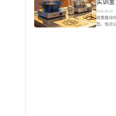
实训室
效缩短课
2026-05-25
政策推动
型。恒点
慧实训室，
可视化与
流程可视
规范脱节
复合型人