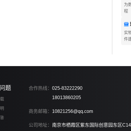
为
程
实
件
问题
合作热线：
025-83222290
18013860205
载
明
商务邮箱：
10821256@qq.com
答
公司地址：
南京市栖霞区紫东国际创意园东区C14