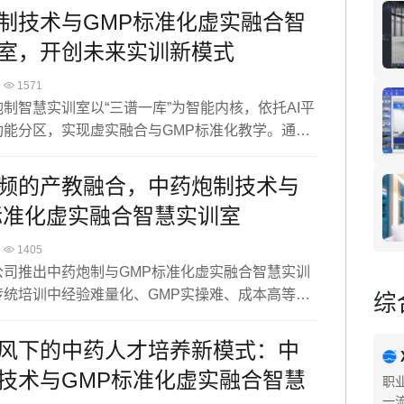
督导；MR实训系统提供实时指引及应急模拟；综合
制技术与GMP标准化虚实融合智
岗位图谱等智能支撑，自动生成个性化学习报告。
室，开创未来实训新模式
面提升教学与管理效率，有效重塑传统专业育人格
1571
制智慧实训室以“三谱一库”为智能内核，依托AI平
功能分区，实现虚实融合与GMP标准化教学。通过
、全流程追溯和个性化教学，推动人才培养从经验
型，为中药产业输送兼具传统技艺、数智技能与合
频的产教融合，中药炮制技术与
高素质技术技能人才。
标准化虚实融合智慧实训室
1405
公司推出中药炮制与GMP标准化虚实融合智慧实训
传统培训中经验难量化、GMP实操难、成本高等痛
综
教融合为核心，引入企业真实要素，通过虚拟仿真
参数、AI监控与孪生教师，实现个性化教学与精准
风下的中药人才培养新模式：中
。对标国家职业标准，实现“岗课赛证”融通，将抽象
技术与GMP标准化虚实融合智慧
职
为可视化数据，培养规范操作与合规管理能力，有
一