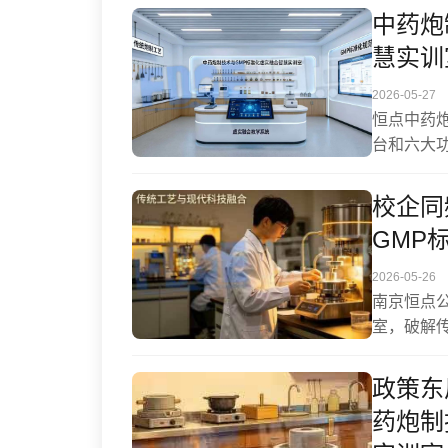
偏与智能
中药炮
系统依托
慧实训
该模式全
局。
2026-05-27
恒点中药炮
台和六大
数据驱动
向数据转
校企同
规意识的
GMP
2026-05-26
南京恒点
室，破解
点。以产
叠加全息
政策东
学情预警
药炮制
经验转化