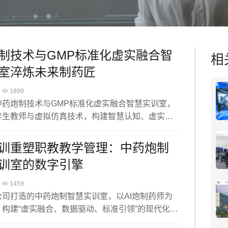
制技术与GMP标准化虚实融合智
相
室淬炼未来制药匠
1899
中药炮制技术与GMP标准化虚实融合智慧实训室，
孪生教师与虚拟仿真技术，构建智慧认知、虚实融
综合实训三大系统，对标国家标准与GMP规范，破
材、高风险、难量化”等教学痛点。通过全流程虚拟预
训重塑职教教学管理：中药炮制
体实训无缝衔接，培养学生规范操作、工艺创新及
训室的数字引擎
能力，为中药产业输送兼具传统匠心与现代匠能的
术技能人才。
1459
公司打造的中药炮制智慧实训室，以AI炮制药师为
，构建“虚实融合、数据驱动、标准引领”的现代化教
AI助教与真人教师协同，承担标准化教学、实时纠