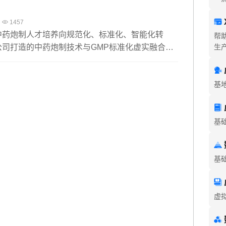
堂到岗位距离，达成人才培养与产业前沿“零时差”。
1457
中药炮制人才培养向规范化、标准化、智能化转
帮
公司打造的中药炮制技术与GMP标准化虚实融合智
生
对标国家职业标准及药典规范，融合AI互动、3D
虚实结合技术，实现传统技艺的经验参数化、操作
基
化、测评智能化。该平台破解了传统实训中经验与
的痛点，助力培养兼具匠艺传承与GMP合规能力的
才。
基
基
虚