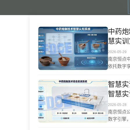
中药炮
慧实训
2026-05-29
南京恒点
依托数字
合实训、
解“高耗
智慧实
操作与实
智慧实
岗位协同
复合型技
2026-05-28
南京恒点
数字引擎
学空间。