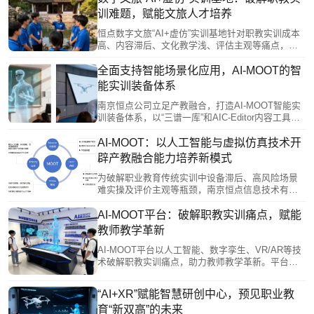
成个性化技能画像，有效提升学生实操技能与临场
训难题，赋能文旅人才培养
决策能力，为应急救援培养高素质技术人才。
恒点数字文旅“AI+虚仿”实训基地针对职教实训成本
高、内容滞后、文化教学浅、评估主观等痛点，集
成VR/AR等沉浸式技术，构建虚实融合教学体系。
它打破时空限制，提供全产业链实操场景，通过情
全面支持智能场景化应用，AI-MOOT的智
境模拟、角色扮演等方式提升学生岗位适配能力，
能实训装备体系
并利用智能平台实现数据驱动的精准教学评估。该
方案推动教学资源普惠化与技能实训实战化，有效
南京恒点公司立足产教融合，打造AI-MOOT智能实
赋能复合型文旅人才培养，深化产教融合。
训装备体系，以“三谱一库”和AIC-Editor内容工具为
核心，实现实训资源一次制作、多终端同步使用。
该体系支持VR/MR、移动端等多种实训模式，并创
AI-MOOT：以人工智能与虚拟仿真技术开
新推出AI数字教师，可与真实教师形成“虚实双师”协
辟产教融合能力培养新模式
同教学，推动教学流程智能化，有效提升教学效率
与个性化水平。
为破解职业教育传统实训中设备滞后、高风险场景
难实操及评价主观等瓶颈，南京恒点信息技术有限
公司推出AI-MOOT平台。该平台以“AI+虚拟仿真”为
核心，融合数字孪生、VR/AR等技术，构建高仿真
AI-MOOT平台：破解职教实训痛点，赋能
产业场景，支持大规模在线实训。通过构建“岗位—
教师教学革新
能力—学习—实践”四维图谱，实现从产业需求到能
力培养的闭环训练，推动产教深度融合，为高素质
AI-MOOT平台以人工智能、数字孪生、VR/AR等技
技术技能人才培养提供新范式。
术破解职教实训痛点，助力教师教学革新。平台提
供零代码开发工具，支持教师自主创建虚拟仿真课
程，实现资源开放共享。通过数字教师协同教学与
“AI+XR”赋能智慧研创中心，预见职业教
AI实时伴学，打造沉浸式课堂，减轻教师负担。数
育“新双高”的未来
据驱动评估动态生成学生能力画像，助力精准教