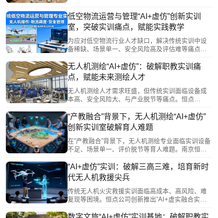
室建设的深度整合，我校于2026年5月28日成功举办
了“AI+空间智能赋能未来实验中心建设”专题研讨
低空物流运营与管理“AI+虚仿”创新实训
会。
室，突破实训痛点，赋能实践教学
为应对低空物流行业人才缺口，解决传统实训中设
备稀缺、场景单一、安全风险高及评估难等痛点，
恒点推出“AI+虚仿”虚实融合创新实训室。该方案通
过VR/AR/MR技术构建沉浸式实训环境，模拟真实
无人机测绘“AI+虚仿”：破解职教实训痛
作业场景与完整物流链条，实现学岗无缝衔接。依
点，赋能未来测绘人才
托AI数字教师与智能数据底座，提供实时操作反馈
与个性化指导，有效提升学生实践技能与综合素
无人机测绘人才需求旺盛，但传统实训面临设备成
养，为低空经济高质量发展培养复合型人才。
本高、安全风险大、与产业脱节等痛点。恒点
“AI+虚仿”创新实训室，通过虚拟仿真与人工智能技
术，构建零风险、低成本的沉浸式实训环境，覆盖
“产教融合”背景下，无人机测绘“AI+虚仿”
多样真实作业场景，突破时空限制。AI提供个性化
创新实训室破解育人难题
评估与指导，虚实融合促进技能精准提升，有效破
解教学难题，赋能学生对接行业需求，培养适应发
在“产教融合”背景下，无人机测绘专业面临实训设备
展的新时代测绘技术人才。
不足、场景单一、评价脱节等育人难题。南京恒点
打造的“AI+虚仿”创新实训室，依托VR/AR、人工智
能等技术，构建虚实融合教学体系。它通过校企协
“AI+虚仿”实训：破解三高三难，培育新时
同平台引入真实项目，以数字化资源降低实训成
代无人机救援尖兵
本，模拟全场景任务提升实战能力，并建立智能量
化评价体系，推动人才培养从“知识传授”向“能力培
传统无人机火灾救援实训面临高成本、高风险、难
养”转型，有效破解学用脱节问题。
复现等困境。恒点公司创新推出“AI+虚实融合实训
室”，通过虚拟拆解、AI智能辅导与多场景模拟，实
现安全高效训练。系统实时反馈、精准评估，并生
数字文旅“AI+虚仿”实训基地：破解职教实