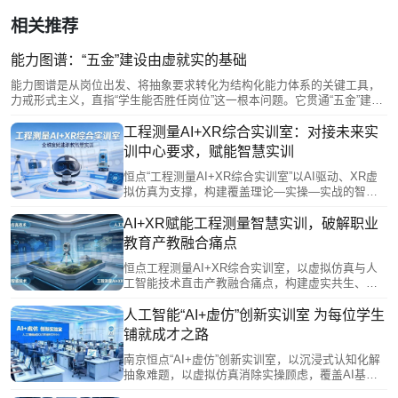
相关推荐
能力图谱：“五金”建设由虚就实的基础
能力图谱是从岗位出发、将抽象要求转化为结构化能力体系的关键工具，
力戒形式主义，直指“学生能否胜任岗位”这一根本问题。它贯通“五金”建设
底层逻辑：为专业定位、课程搭建、教材编写提供依据，为师资提升指明
方向，并指导实训基地按生产标准考核。能力图谱是连接产业需求与教学
工程测量AI+XR综合实训室：对接未来实
实践的桥梁，让产教融合高质量从宏大目标走向可落地的日常教学，为学
训中心要求，赋能智慧实训
子开辟从零到全的能力成长路径。
恒点“工程测量AI+XR综合实训室”以AI驱动、XR虚
拟仿真为支撑，构建覆盖理论—实操—实战的智慧
实训体系。通过知识数据底座、AI数字教师、沉浸
式互动教学及虚实融合实训系统，破解设备不足、
AI+XR赋能工程测量智慧实训，破解职业
内容滞后、场景受限等痛点，实现精准化教学与个
教育产教融合痛点
性化培养，推动人才培养从传统技能型向智能复合
型升级，为测绘行业数字化转型提供高素质技术技
恒点工程测量AI+XR综合实训室，以虚拟仿真与人
能人才支撑。
工智能技术直击产教融合痛点，构建虚实共生、数
据驱动的智慧实训体系。它依托“三谱一库”打通校企
信息壁垒，通过先虚后实、全流程协同训练，破解
人工智能“AI+虚仿”创新实训室 为每位学生
设备不足、场景受限、教学脱节等难题，高度契合
铺就成才之路
未来实训中心定位。该方案推动人才培养与产业需
求精准对接，为测绘行业输送懂智能设备、通全流
南京恒点“AI+虚仿”创新实训室，以沉浸式认知化解
程项目的复合型技术技能人才。
抽象难题，以虚拟仿真消除实操顾虑，覆盖AI基
础、模型部署、计算机视觉、语音处理、机器人、