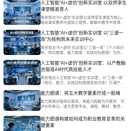
智能网联、物联网、大模型微调及嵌入式开发等全
人工智能“AI+虚仿”创新实训室 以双师孪生
链路模块。通过“理论-虚拟-实践”闭环与多场景推
课堂精准育人
演，助力学生安全、高效掌握核心工程能力，为每
位学子铺就通往AI产业的成才之路。
南京恒点“AI+虚仿”实训室以双师孪生课堂为核心，
融合真实教师与虚拟工程师，破解AI教学中原理抽
象、工程脱节难题。通过“师-生-机”三元协同、MR多
人协作及AI数字教师全程督导，实现产业级项目全
人工智能“AI+虚仿”创新实训室 以“三谱一
流程训练。平台支撑资源共享与数据驱动管理，将
库”为核构筑未来实训中心
教师从重复劳动中解放，转向个性化指导与高阶能
力培养，精准赋能职业教育提质增效。
南京恒点“AI+虚仿”实训室以“三谱一库”（个人知识
库、岗位图谱、能力图谱、实践目标图谱）为内
核，打通产业需求与教学落地。四大功能分区——
多维认知交互、AI教学训练、虚拟仿真实训、实体
人工智能“AI+虚仿”创新实训室：以产教融
设备操作，融合VR/MR与数字孪生技术，覆盖AI全
合锻造AI时代高技能人才
流程技能训练，实现“虚拟试错、实体求精”的深度融
合，精准评估并赋能学生完成从理论到岗位的跨
南京恒点人工智能“AI+虚仿”实训室，以“三谱一库”
越，为人工智能产业高质量人才培养提供可复制的
（岗位、能力、实践目标图谱及知识库）打通产教
实践方案。
对接链路，将产业需求精准转化为教学单元。实训
围绕嵌入式AI、计算机视觉等方向，以企业真实项
能力图谱：将五大教学要素拧成一股绳
目为载体，让学生在“真环境”中解决真问题。数字孪
能力图谱对接岗位需求，将能力拆解为可教学、可
生教师与未来实训中心融合，实现“数字演练+实体
评价的单元，成为贯穿专业、课程、教材、教师、
实操”闭环，系统锻造岗位胜任力，为AI产业输送高
实习实训五大要素的主线：为专业调整提供数据依
技能人才。
据，为课程建设厘清逻辑，为教材开发指明方向，
能力图谱构建如何成为职业教育变革的关
为教师成长精准导航，为实训基地建设提供场景指
键要素
南。它把各自为战的要素拧成一股绳，推动人才培