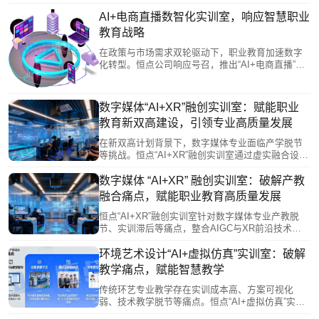
教学“技术滞后、设备陈旧、成果同质、模式单一”四
大痛点，构建了以AI赋能、XR呈现、数字人驱动的
AI+电商直播数智化实训室，响应智慧职业
全链路实践教学体系。通过整合AIGC创作、虚拟拍
教育战略
摄、动捕开发等前沿技术及沉浸式测试平台，让学
生在校园内模拟产业真实环境，掌握全流程技能，
在政策与市场需求双轮驱动下，职业教育加速数字
产出高质量作品，有效提升职业竞争力。此举为职
化转型。恒点公司响应号召，推出“AI+电商直播”数
教改革与产教融合提供了新范式。
智化实训室，以“AI+虚拟仿真”技术打造高度仿真的
实训环境，解决电商直播行业人才紧缺、培养模式
滞后的问题。该方案通过虚实结合的教学新模式，
数字媒体“AI+XR”融创实训室：赋能职业
有效缩短学生技能掌握与岗位适应时间，为培养数
教育新双高建设，引领专业高质量发展
字经济时代的高素质技术技能人才提供了创新路径
与有力支撑。
在新双高计划背景下，数字媒体专业面临产学脱节
等挑战。恒点“AI+XR”融创实训室通过虚实融合设备
与智能教学体系，将产业新兴岗位能力转化为模块
化实训任务，覆盖从AI创作到XR开发的全产业链流
数字媒体 “AI+XR” 融创实训室：破解产教
程。实训室构建协同育人生态，支持课赛证融通，
融合痛点，赋能职业教育高质量发展
培育技术复合型数字新质人才，并推动教学向AI赋
能、项目驱动的模式转型，为职业教育数字化发展
恒点“AI+XR”融创实训室针对数字媒体专业产教脱
与高素质技能人才培养提供创新路径。
节、实训滞后等痛点，整合AIGC与XR前沿技术，
重构对接产业的教学内容与全链路实训平台。通过
引入企业级工具与真实工作流，推动“岗课赛证”综合
环境艺术设计“AI+虚拟仿真”实训室：破解
育人，并赋能师资建设与产教生态构建。该方案有
教学痛点，赋能智慧教学
效促进教学与产业对接，助力培养适应数字创意产
业发展的复合型技术技能人才，推动职业教育高质
传统环艺专业教学存在实训成本高、方案可视化
量发展。
弱、技术教学脱节等痛点。恒点“AI+虚拟仿真”实训
室通过虚拟仿真、AIGC与XR技术，构建可交互的