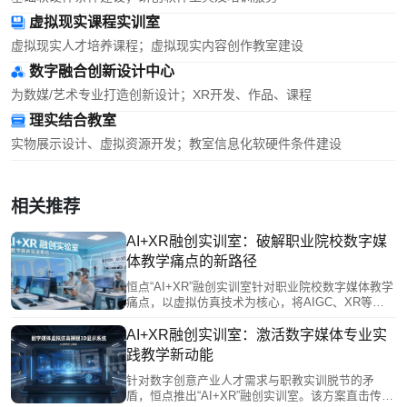
虚拟现实课程实训室
虚拟现实人才培养课程；虚拟现实内容创作教室建设
数字融合创新设计中心
为数媒/艺术专业打造创新设计；XR开发、作品、课程
理实结合教室
实物展示设计、虚拟资源开发；教室信息化软硬件条件建设
相关推荐
AI+XR融创实训室：破解职业院校数字媒
体教学痛点的新路径
恒点“AI+XR”融创实训室针对职业院校数字媒体教学
痛点，以虚拟仿真技术为核心，将AIGC、XR等产
业前沿转化为教学内容，对接岗位能力构建全流程
实训环境。通过智能评估与AI助教减轻教师负担，
AI+XR融创实训室：激活数字媒体专业实
助力学生产出高质量作品，有效破解学用脱节难
践教学新动能
题，为职业教育数字化转型与产教深度融合提供了
一体化解决方案。
针对数字创意产业人才需求与职教实训脱节的矛
盾，恒点推出“AI+XR”融创实训室。该方案直击传统