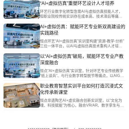
虚拟实训环境，大幅降低教学成本，实现设计方案
“AI+虚拟仿真”重塑环艺设计人才培养
三维可视化与实时调试，融入行业前沿技能，并支
环艺行业数字化转型急需AI与虚拟仿真技能人才，
撑教研创新与数据驱动教学，有效推动产教融合，
但职业院校传统实训存在成本高、技术滞后等痛
提升人才培养与产业需求的适配度。
点，导致学生技能与岗位需求脱节。恒点“AI+虚拟
仿真”实训室通过智慧平台规划学习路径，借助AIGC
AI+虚拟仿真：赋能环艺专业新双高建设的
生成方案、虚拟仿真系统实现沉浸式设计验证，并
实践路径
支持VR展示与3D打印。该方案突破传统实训限制，
赋能学生掌握行业前沿技能，有效弥合人才供需缺
恒点环艺“AI+虚拟仿真”实训室构建“资源-教学-分析”
口。
三位一体平台，以AI与虚拟仿真技术重构人才培养
模式，实现个性化教学与复杂项目沉浸实训。它促
进建筑、园林、数媒等专业群协同，共享资源、联
以“AI+虚拟仿真”破局，赋能环艺专业产教
动实践；深化产教融合，引入企业真实项目与标
深度融合
准，推动课堂与岗位对接；同时赋能技术创新与社
会服务，助力区域发展。该平台是响应“新双高”建
恒点“AI+虚拟仿真”实训室，针对环艺专业传统教学
设、推动环艺专业数字化升级与高质量发展的关键
“纸上谈兵”、与行业数字转型脱节等痛点，以AIGC
载体。
与虚拟仿真技术为核心，构建“创意-推演-评估”闭环
体系。它将行业前沿技术融入课程，使学生能在虚
职业教育智慧实训平台如何打造沉浸式文
拟环境中高效进行方案设计与验证，掌握AI辅助设
化传承新课堂
计、虚拟空间模拟等新兴岗位技能。该方案有力推
动了“岗课赛证”融合，提升了人才培养与产业需求的
恒点非遗陶艺AI+虚实融合创新实训室，以“文化为
适配度，为环艺专业智能化升级与产教深度融合提
魂、科技赋能”为核心，融合VR/AR、数字孪生与人
供了落地路径。
工智能技术，构建“文化认知、技艺实训、创意设
计、沉浸体验”四大功能空间。通过CAVE沉浸系
统、3D设计平台、AR展示台等，实现非遗陶艺全流
程数字化教学与活态化传承，破解技艺传承瓶颈，