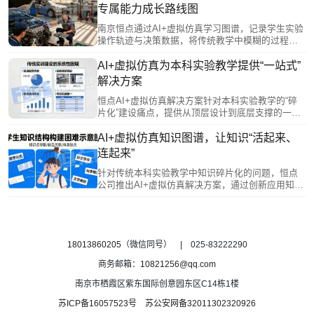
能力档案并生成可视化学习报告，支持学生自我改
专属能力成长路线图
进与教师精准教学。其开放架构提供二次开发接口
和编辑器，方便教师自主创建实验模块，对接现有
南京恒点通过AI+虚拟仿真学习图谱，记录学生实验
系统，实现数据贯通。
操作轨迹与决策数据，将传统教学中模糊的过程转
化为可视化能力模型。AI基于图谱诊断学情，智能
推荐个性化学习路径与拓展方向；同时为教师提供
AI+虚拟仿真为本科实验教学提供“一站式”
多维教学报告，支持精准指导与策略调整。该技术
解决方案
助力学生从被动接收者成长为主动管理者，实现从
“标准化培养”向“个性化成长”的转变。
恒点AI+虚拟仿真解决方案针对本科实验教学的“碎
片化”建设痛点，提供从顶层设计到底层支撑的一站
式生态服务。该方案通过统一的智能中枢打通数据
孤岛，实现教学全流程贯通；资源体系覆盖多学科
AI+虚拟仿真知识图谱，让知识“活起来、
并支持院校特色接入，服务贯穿建设全周期。它赋
连起来”
能教师进行知识图谱规划，为学生提供个性化沉浸
环境，并具备持续进化能力，确保实验教学与学科
针对传统本科实验教学中知识碎片化的问题，恒点
前沿同步，系统性地支撑院校教学改革的深化与创
公司推出AI+虚拟仿真解决方案，通过创新应用知识
新。
图谱，将学科知识系统化、结构化、可视化。该方
案构建了多层级知识网络，既能帮助学生直观感知
知识关联、自主规划学习路径，又能通过数据画像
为教师提供教学洞察，实现因材施教。基于图谱的
过程性评价，还能有效反映学生的知识迁移能力和
18013860205
（微信同号） | 025-83222290
思维路径，为综合素质评价提供依据。让知识“活起
商务邮箱：
10821256@qq.com
来、连起来”，从而重塑实验教学形态。
南京市栖霞区紫东国际创意园东区C14栋1楼
苏ICP备16057523号
苏公安网备32011302320926