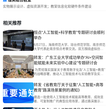
理实结合教室
实物展示设计、虚拟资源开发；教室信息化软硬件条件建设
相关推荐
恒点“人工智能+科学教育”专题研讨会顺利
举办
6月27日，海南师范大学、琼台师范学院、南京师范
大学代表赴南京恒点考察交流。双方围绕虚拟仿真
教学平台、师范生实践能力培养、智慧实验室升级
等展开研讨。恒点展示AI空间智能赋能实验中心建
转发：广东工业大学成功举办“AI+空间智
设方案、裸眼3D虚仿系统及课程编辑器实操，并结
能赋能未来实验中心建设”专题研讨会
合典型案例分享实践成果。此次交流促进了校企协
同，助力高校科学教育数字化转型与未来学习中心
为贯彻落实国家关于教育数字化及“人工智能+教育”
建设。
的战略部署，推动人工智能技术与实验教学及实验
室建设的深度整合，我校于2026年5月28日成功举办
了“AI+空间智能赋能未来实验中心建设”专题研讨
转发《省教育厅关于征集“人工智能+高等
会。
教育”路演场景案例的通知》
遴选一批使用人工智能技术赋能高等教育、成效显
著、可复制推广的典型应用场景，通过路演展示、
专家点评等形式，发挥示范引领作用，推动人工智