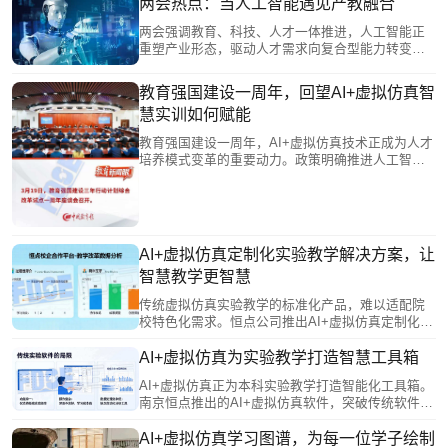
能赋能我省高等教育改革发展。
两会热点：当人工智能遇见产教融合
两会强调教育、科技、人才一体推进，人工智能正
重塑产业形态，驱动人才需求向复合型能力转变。
教育部提出推动AI赋能教育，代表建议建设中国特
色AI职业教育大模型。南京恒点以AI+虚拟仿真方案
教育强国建设一周年，回望AI+虚拟仿真智
回应，将AI融入教学全流程，构建虚拟实训环境，
慧实训如何赋能
实现产教融合与“教学—实训—就业”贯通。两会释放
信号：AI与虚拟仿真正从辅助工具转变为人才培养
教育强国建设一周年，AI+虚拟仿真技术正成为人才
的重要动力。
培养模式变革的重要动力。政策明确推进人工智能
赋能全学段教育，打通学科与产学壁垒。虚拟仿真
从补充手段升级为核心平台，产教融合迈向生态共
建。南京恒点通过AI智能实训平台，将AI深度融入
教学全流程，构建多学科交叉、产教融合的虚拟仿
真实训室，支持学生从“使用者”升级为“创造者”，以
AI+虚拟仿真定制化实验教学解决方案，让
技术创新推动教育系统性跃升。
智慧教学更智慧
传统虚拟仿真实验教学的标准化产品，难以适配院
校特色化需求。恒点公司推出AI+虚拟仿真定制化服
务，让教师深度参与开发，将专业智慧融入软件设
计，实现从“被动接受”到“主动创造”。该方案对接产
AI+虚拟仿真为实验教学打造智慧工具箱
业需求，转化真实生产场景为教学资源，并采用模
AI+虚拟仿真正为本科实验教学打造智能化工具箱。
块化架构，支持持续进化与升级，真正实现“一校一
南京恒点推出的AI+虚拟仿真软件，突破传统软件
策”，让技术服务于教育本质。
“单向输出”、无法分析错误的局限，通过AI实时捕捉
学生操作细节，进行智能比对与分析，建立个性化
AI+虚拟仿真学习图谱，为每一位学子绘制