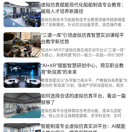
虚拟仿真赋能现代化船舶制造专业教育：
破局人才培养新路径
虚拟仿真技术为船舶制造专业教育突破传统困境提
供了创新路径。针对实训设备昂贵、高危操作难开
展、产教脱节等问题，虚拟仿真通过构建高度仿真
的船舶作业环境，使学生能在安全条件下反复练习
“三谱一库”引领虚拟仿真智慧实训课程平
各类操作，低成本“虚拟拥有”大型设备，实现从驾
台教学新优势
驶、轮机管理到装卸等全流程沉浸式实训。该技术
推动了教学内容与产业需求深度融合，助力培养符
恒点AI-MOOT虚拟仿真在线实训平台以“三谱一库”
合船舶智能化、绿色化发展的高素质技能人才。
为核心，系统构建“知识—能力—实践—评价”闭环，
有效破解传统实训“三高三难”问题。平台融合AI、数
字孪生、VR/MR等技术，实现多终端接入与协同实
“AI+XR”赋能智慧研创中心，预见职业教
训，支持个性化学习路径规划与虚实结合实操训
育“新双高”的未来
练，显著提升教学精准度和资源利用率。通过数据
驱动教学管理、深化产教融合，该平台推动职业教
教育部提出以“办学能力高水平、产教融合高质量”为
育向高效、精准、开放方向转型，为培养新时代技
导向的“新双高”计划，强调产学研深度结合。南京恒
能人才提供有力支撑。
点信息技术推出“AI+XR智慧研创中心”，通过“云-边-
端”协同架构，构建集虚拟仿真、AI实训、资源管理
如何选择合适的虚拟仿真平台，看这一篇
于一体的综合平台，助力职教数字化转型。该方案
就够了
注重实用性与普及性，旨在实现教师易用、学生易
学的智能化教学环境，推动“金基地”建设与产教融合
虚拟仿真平台选择需综合考虑功能、成本与适配
高质量发展。
性。核心应关注高精度建模、多学科支持、实时交
互等硬实力，同时评估部署方式、开放性和模块化
等特点。教育领域需强化交互性与数据分析，职业
智能制造专业虚拟仿真实训平台：AI赋能
培训要注重安全场景模拟。长期来看，平台应减少