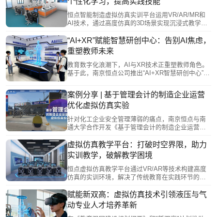
个性化学习，提高实践技能
物理损耗并支持技术更新。恒点虚拟仿真平台表
明，结合学科需求和虚实融合技术，选择最适配而
恒点智能制造虚拟仿真实训平台运用VR/AR/MR和
非最优的方案，才能有效推动数字化转型。
AI技术，通过高度仿真的3D场景实现沉浸式教学。
该平台突破传统实训的安全风险、时空限制及高成
本等痛点，支持多终端协同操作和个性化智能评
“AI+XR”赋能智慧研创中心：告别AI焦虑，
估。AI系统能动态调整实训难度，模拟各类故障场
重塑教师未来
景，并实时反馈操作错误，构建"虚实融合"的智能制
造人才培养体系，推动职业教育数字化转型。
教育数字化浪潮下，AI与XR技术正重塑教师角色。
基于此，南京恒点公司推出“AI+XR智慧研创中心”构
建了未来教师培养平台，包含AI教研工具、虚拟资
源开发系统等六大模块，支持教师从知识传授者转
案例分享 | 基于管理会计的制造企业运营
型为教学设计者和创新引导者。该平台通过校企合
优化虚拟仿真实验
作机制，帮助教师掌握智能备课、个性化辅导等技
能，并参与产业项目实践，培养“数字化+产业”复合
针对化工企业安全管理薄弱的痛点，南京恒点与南
能力，实现“技术赋能教师、教师赋能学生”的教育闭
通大学合作开发《基于管理会计的制造企业运营优
环。
化虚拟仿真实验》。该项目通过虚拟仿真技术，模
拟化工企业运营场景，让学生以角色扮演形式进行
虚拟仿真教学平台：打破时空界限，助力
管理决策实践。实验突破传统教学的局限，采用开
实训教学，破解教学困境
放式的动态评估体系，以运营优化效果而非操作步
骤正确性作为评分标准，着重培养学生平衡风险管
恒点虚拟仿真教学平台通过VR/AR等技术构建高度
控与成本控制的能力，填补了传统会计教学中实践
仿真的实训环境，解决了传统教育在实践环节的困
性不足的空白。
境。该平台提供沉浸式学习体验，支持个性化教学
和多用户协作，并借助5G、AI等新技术实现教育资
赋能新双高：虚拟仿真技术引领液压与气
源共享和精准教学评估。相比传统模式，虚拟仿真
动专业人才培养革新
教学突破了空间、成本和安全的限制，使学习者能