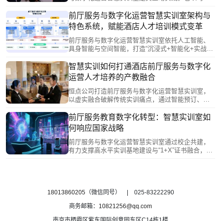
双师”重塑课堂，以“三谱一库”驱动精准培养，践行
职业教育数字化转型与产教融合的核心命题，致力
前厅服务与数字化运营智慧实训室架构与
于输送兼具扎实服务技能与创新数字化思维的高素
特色系统，赋能酒店人才培训模式变革
质复合型人才。
前厅服务与数字化运营智慧实训室依托人工智能、
具身智能与空间智能，打造“沉浸式+智能化+实战
化”平台。设认知、教学、训练、实训四大分区，以
“三谱一库”（岗位、能力、实践目标图谱及知识库）
智慧实训如何打通酒店前厅服务与数字化
为内核，通过云管理平台实现全流程跟踪与精准评
运营人才培养的产教融合
估。该实训室推动酒店专业从传统经验型教学向数
字化、精准化培养转型，助力学生实现从理论学习
恒点公司打造前厅服务与数字化运营智慧实训室，
到岗位胜任的高效跨越。
以虚实融合破解传统实训痛点，通过智能预订、个
性化接待、账务风控及VIP全流程实训，培养学生数
据驱动服务与运营决策能力。系统融入PMS、收益
前厅服务教育数字化转型：智慧实训室如
管理、客史分析等数字化技能，构建“服务技能+数
何响应国家战略
字化素养”复合能力体系，推动产教从多元走向深度
融通，精准对接行业人才需求。
前厅服务与数字化运营智慧实训室通过校企共建，
有力支撑高水平实训基地建设与“1+X”证书融合，助
力项目申报和成果转化。它顺应人工智能与虚拟仿
真赋能教育的国策导向，精准回应产业对新型数字
化人才的迫切需求，为院校数字化专业转型提供了
坚实支撑。
18013860205
（微信同号） | 025-83222290
商务邮箱：
10821256@qq.com
南京市栖霞区紫东国际创意园东区C14栋1楼