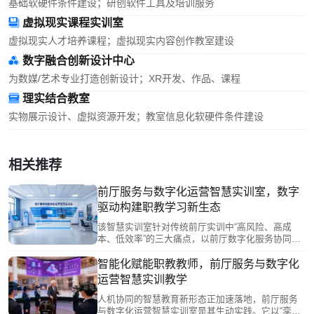
基础软硬件条件建设；研创软件工具及培训服务
虚拟现实课程实训室
虚拟现实人才培养课程；虚拟现实内容创作教室建设
数字融合创新设计中心
为数媒/艺术专业打造创新设计；XR开发、作品、课程
理实结合教室
实物展示设计、虚拟资源开发；教室信息化软硬件条件建设
相关推荐
前厅服务与数字化运营智慧实训室，数字
驱动构建职教学习新生态
该智慧实训室针对传统前厅实训中“高风险、高成
本、低效率”的三大痛点，以前厅数字化服务协同教
学系统为核心，借助VR全景漫游、AI视觉分析、XR
数字工作站等技术，构建“体验-认知-训练”闭环。学
智能化赋能职教教师，前厅服务与数字化
生可在零风险环境下完成从基础业务到复杂决策的
运营智慧实训教学
全流程训练，实现“在虚拟中试错，在实体中求精”，
精准对标行业标准，推动人才培养与产业需求同频
人机协同的智慧教育新形态正加速落地，前厅服务
共振。
与数字化运营智慧实训室是其生动实践。它以“孪生