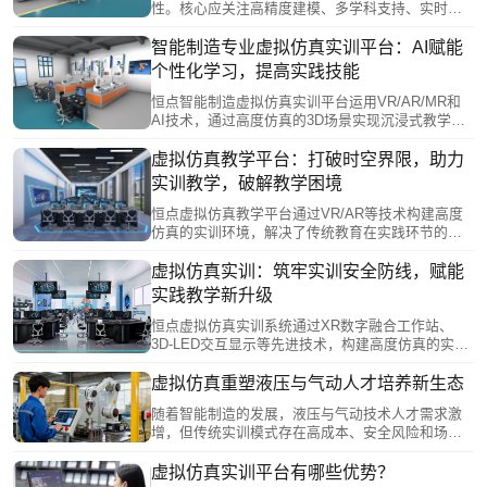
育向高效、精准、开放方向转型，为培养新时代技
性。核心应关注高精度建模、多学科支持、实时交
能人才提供有力支撑。
互等硬实力，同时评估部署方式、开放性和模块化
等特点。教育领域需强化交互性与数据分析，职业
智能制造专业虚拟仿真实训平台：AI赋能
培训要注重安全场景模拟。长期来看，平台应减少
个性化学习，提高实践技能
物理损耗并支持技术更新。恒点虚拟仿真平台表
明，结合学科需求和虚实融合技术，选择最适配而
恒点智能制造虚拟仿真实训平台运用VR/AR/MR和
非最优的方案，才能有效推动数字化转型。
AI技术，通过高度仿真的3D场景实现沉浸式教学。
该平台突破传统实训的安全风险、时空限制及高成
本等痛点，支持多终端协同操作和个性化智能评
虚拟仿真教学平台：打破时空界限，助力
估。AI系统能动态调整实训难度，模拟各类故障场
实训教学，破解教学困境
景，并实时反馈操作错误，构建"虚实融合"的智能制
造人才培养体系，推动职业教育数字化转型。
恒点虚拟仿真教学平台通过VR/AR等技术构建高度
仿真的实训环境，解决了传统教育在实践环节的困
境。该平台提供沉浸式学习体验，支持个性化教学
和多用户协作，并借助5G、AI等新技术实现教育资
虚拟仿真实训：筑牢实训安全防线，赋能
源共享和精准教学评估。相比传统模式，虚拟仿真
实践教学新升级
教学突破了空间、成本和安全的限制，使学习者能
够反复练习高风险操作，显著提升了教学效率和公
恒点虚拟仿真实训系统通过XR数字融合工作站、
平性，正在重塑现代教育模式。
3D-LED交互显示等先进技术，构建高度仿真的实训
环境。学生可在虚拟场景中反复练习机械加工、电
路连接等高风险操作，通过大空间协同系统实现团
虚拟仿真重塑液压与气动人才培养新生态
队演练，MR智能沙盘则支持建筑地质等专业实训。
随着智能制造的发展，液压与气动技术人才需求激
系统突破时空限制，记录操作数据辅助教学分析，
增，但传统实训模式存在高成本、安全风险和场景
既保障实训安全，又提升教学质量，为培养技能人
单一等问题。虚拟仿真技术通过3D-LED交互显示系
才提供创新解决方案。
统、MR大空间协同系统等交互设备，构建沉浸式虚
虚拟仿真实训平台有哪些优势？