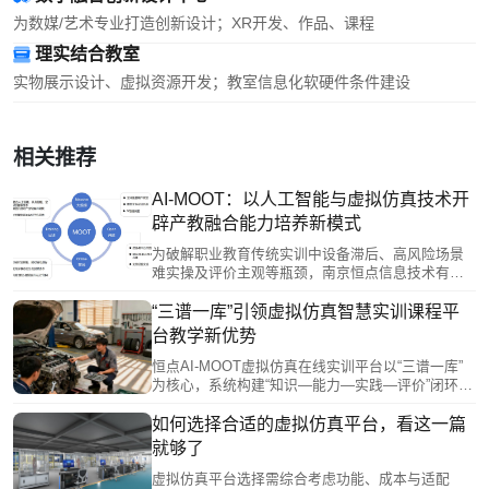
为数媒/艺术专业打造创新设计；XR开发、作品、课程
理实结合教室
实物展示设计、虚拟资源开发；教室信息化软硬件条件建设
相关推荐
AI-MOOT：以人工智能与虚拟仿真技术开
辟产教融合能力培养新模式
为破解职业教育传统实训中设备滞后、高风险场景
难实操及评价主观等瓶颈，南京恒点信息技术有限
公司推出AI-MOOT平台。该平台以“AI+虚拟仿真”为
核心，融合数字孪生、VR/AR等技术，构建高仿真
“三谱一库”引领虚拟仿真智慧实训课程平
产业场景，支持大规模在线实训。通过构建“岗位—
台教学新优势
能力—学习—实践”四维图谱，实现从产业需求到能
力培养的闭环训练，推动产教深度融合，为高素质
恒点AI-MOOT虚拟仿真在线实训平台以“三谱一库”
技术技能人才培养提供新范式。
为核心，系统构建“知识—能力—实践—评价”闭环，
有效破解传统实训“三高三难”问题。平台融合AI、数
字孪生、VR/MR等技术，实现多终端接入与协同实
如何选择合适的虚拟仿真平台，看这一篇
训，支持个性化学习路径规划与虚实结合实操训
就够了
练，显著提升教学精准度和资源利用率。通过数据
驱动教学管理、深化产教融合，该平台推动职业教
虚拟仿真平台选择需综合考虑功能、成本与适配