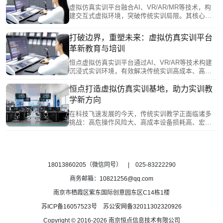
拟仿真实训环境、降低实训成本和风险、实现实时
虚拟仿真实训平台融合AI、VR/AR/MR等技术，构
评估等优势，为专业人才培养提供了新路径，将成
建交互式虚拟环境，突破传统实训局限。其核心优
为未来液压与气动教学改革的核心驱动力。
势包括：1）零风险操作，支持高危训练；2）大幅
降低设备与场地成本；3）突破时空限制，实现远程
打破边界，重塑未来：虚拟仿真实训平台
实践；4）通过数字孪生实现虚实交互；5）AI驱动
革新教育与培训
的个性化学习与即时反馈。该平台为职业教育提供
安全、高效、经济的创新培养模式，尤其适用于医
恒点虚拟仿真实训平台通过AI、VR/AR等技术构建
疗、工程等专业领域。
沉浸式实训环境，有效解决传统实训高成本、高风
险、场景受限等痛点。平台具备三大核心功能：逼
真场景模拟、交互式实操训练和个性化课程设置，
恒点打造虚拟仿真实训基地，助力实训教
实现"以虚助实"的实训效果。其五大优势包括：安全
学新方向
零风险、降本增效、突破时空限制、标准化与个性
化统一、数据驱动评估。未来将结合AI和元宇宙技
在科技飞速发展的今天，传统实训教学正面临诸多
术持续升级，成为重构实践教学体系的重要载体。
挑战：高危操作风险大、高成本设备损耗高、宏观
微观场景难再现、实验周期长效率低。恒点凭借创
新技术，打造的虚拟仿真实训基地以“虚实结合”的沉
浸式场景，为高等教育与职业教育开辟了实训教学
的新路径，成为破解传统教学“三高三难”（高成本、
高风险、高消耗；难实施、难再现、难评估）难题
18013860205
（微信同号） | 025-83222290
的关键方案。
商务邮箱：
10821256@qq.com
南京市栖霞区紫东国际创意园东区C14栋1楼
苏ICP备16057523号
苏公安网备32011302320926
Copyright © 2016-2026 南京恒点信息技术有限公司