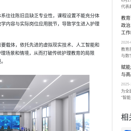
6月
代表
师范
体系往往陈旧且缺乏专业性，课程设置不能充分体
教育
展示
教学内容与实际岗位应用脱节，导致学生进入护理
政治
统及
次交
工作
未来
2026-
重要载体，依托先进的虚拟现实技术、人工智能和
教育
疗护理场景和情境，从而打破传统护理教育的局限
与数
境。
单一
赋能
造沉
与高
AI
数字
2025-
为全
“智
以“
训。
相
度与
量全