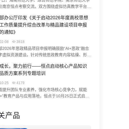
27日，海南师范大学、琼台师范学院、南京师范大学
赴南京恒点考察交流。双方围绕虚拟仿真教学平台、
生实践能力培养、智慧实验室升级等展开研讨。恒点
部办公厅印发《关于启动2026年度高校思想
AI空间智能赋能实验中心建设方案、裸眼3D虚仿系
工作质量提升综合改革与精品建设项目申报
课程编辑器实操，并结合典型案例分享实践成果。此
流促进了校企协同，助力高校科学教育数字化转型与
的通知》
学习中心建设。
02-08
3818
部2026年思政精品项目申报明确鼓励“AI+思政”融合
字虚拟资源建设。针对传统思政教育内容枯燥、形式
等痛点，恒点“AI+虚拟仿真”方案通过VR/MR技术打
成长，聚力前行——恒点启动核心产品知识
浸式学习体验（如“飞夺泸定桥”虚拟实验），并借助
品质方案系列专题培训
构建智慧系统与数智档案，助力高校开发思政大模型、
红色资源，为项目申报提供创新路径与技术支撑。
10-25
4179
面提升团队专业素养，强化市场核心竞争力，赋能
能+”教育产品与应用落地，恒点于10月25日正式启动
深化产品认知，赋能专业价值”为核心的系列专题培
通过培训，系统提升团队成员对核心产品知识的掌握
关产品
高品质方案的理解能力，助力业务水平与客户服务质
面提升，从而更好地为客户服务。