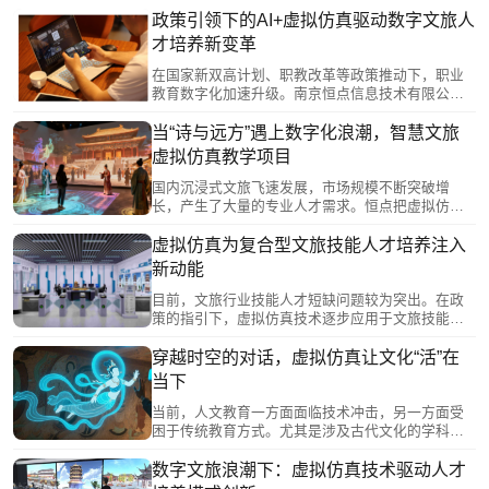
案，通过高精度三维建模、零代码创作工具等技
政策引领下的AI+虚拟仿真驱动数字文旅人
术，构建覆盖资源数字化、内容创作及管理的虚实
才培养新变革
融合实训平台。该方案支持学生参与智慧景区、文
化遗产复原等项目，推动产教深度融合，为新双高
在国家新双高计划、职教改革等政策推动下，职业
计划下的职业教育高质量发展提供可复制路径。
教育数字化加速升级。南京恒点信息技术有限公司
紧扣政策导向，推出“数字文旅解决方案”，通过AI与
虚拟仿真技术构建虚实结合的实训环境，有效破解
当“诗与远方”遇上数字化浪潮，智慧文旅
传统实训中高风险场景难实施、与产业脱节等痛
虚拟仿真教学项目
点。该方案精准对接专业教学标准，支持情景化技
能训练与实时智能评价，推动形成产教深度融合、
国内沉浸式文旅飞速发展，市场规模不断突破增
教学资源动态更新的新型培养模式，为数字文旅人
长，产生了大量的专业人才需求。恒点把虚拟仿真
才培养提供了高质量的技术路径与生态支撑。
技术引进教学场景，推动智慧旅游专业人才教育的
数字化转型。通过虚拟仿真技术，构建高保真3D文
虚拟仿真为复合型文旅技能人才培养注入
化场景，对全国各地的文化遗产、博物馆、历史街
新动能
区实现毫米级还原，并参照现实数据模拟光照、季
节、人流等多种动态变量。为学生提供了丰富的教
目前，文旅行业技能人才短缺问题较为突出。在政
学场景与充足的实训机会，让理论教学与实践教学
策的指引下，虚拟仿真技术逐步应用于文旅技能人
能够相互交融，培养学生理论结合实践的能力。
才培养，丰富了教学模式，拓展了文旅技能人才培
养方式。文旅技能专业虚拟仿真实训教学运用现代
穿越时空的对话，虚拟仿真让文化“活”在
信息技术，从教学内容、教学方式、教学管理等方
当下
面对传统实践教学进行创新，可以有效解决传统实
践教学高成本、高风险、现实不可逆等问题，推动
当前，人文教育一方面面临技术冲击，另一方面受
了培训模式从“理论灌输”向“实践赋能”的转变。
困于传统教育方式。尤其是涉及古代文化的学科教
学，目前的知识教学只能通过文字传达其内涵；实
践场景的时空限制更让知行合一沦为空谈。恒点的
数字文旅浪潮下：虚拟仿真技术驱动人才
虚拟仿真教学系统整合了海量文化知识资源，涵盖