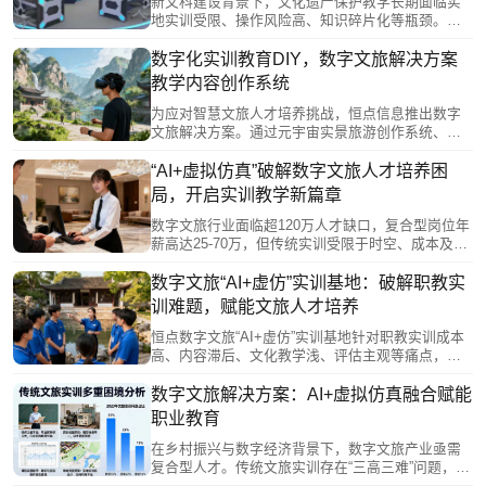
新文科建设背景下，文化遗产保护教学长期面临实
地实训受限、操作风险高、知识碎片化等瓶颈。南
京恒点通过虚拟仿真技术，构建高精度数字化遗
址，实现历史遗迹的“数字永生”。学生可在虚拟环境
数字化实训教育DIY，数字文旅解决方案
中安全、反复进行测绘、保护方案设计等实践，打
教学内容创作系统
破时空限制，整合多学科知识，系统提升保护与开
发综合能力。该技术以数字化创新重塑人才培养模
为应对智慧文旅人才培养挑战，恒点信息推出数字
式，为文化遗产的永续传承提供支撑。
文旅解决方案。通过元宇宙实景旅游创作系统、数
字孪生资源库和AIGC赋能的内容DIY系统，构建虚
实融合的实训平台。该方案利用VR/AR、零代码工
“AI+虚拟仿真”破解数字文旅人才培养困
具和AI技术，支持师生快速生成教学资源，自主设
局，开启实训教学新篇章
计虚拟场景与互动内容，有效破解传统教学场景受
限、资源滞后等瓶颈，助力培养符合行业需求的复
数字文旅行业面临超120万人才缺口，复合型岗位年
合型人才。
薪高达25-70万，但传统实训受限于时空、成本及安
全因素，学生实践内容表层化、资源滞后。南京恒
点推出的“AI+虚拟仿真”实训基地通过VR/AR等技
数字文旅“AI+虚仿”实训基地：破解职教实
术，打破时空限制，模拟景区运营、产品设计和应
训难题，赋能文旅人才培养
急处置，实现“任务导向+角色扮演”的沉浸式学习，
推动学生从服务岗位向数字化运营、产品创新等核
恒点数字文旅“AI+虚仿”实训基地针对职教实训成本
心能力跃升，精准对接行业高薪紧缺岗位需求。
高、内容滞后、文化教学浅、评估主观等痛点，集
成VR/AR等沉浸式技术，构建虚实融合教学体系。
它打破时空限制，提供全产业链实操场景，通过情
数字文旅解决方案：AI+虚拟仿真融合赋能
境模拟、角色扮演等方式提升学生岗位适配能力，
职业教育
并利用智能平台实现数据驱动的精准教学评估。该
方案推动教学资源普惠化与技能实训实战化，有效
在乡村振兴与数字经济背景下，数字文旅产业亟需
赋能复合型文旅人才培养，深化产教融合。
复合型人才。传统文旅实训存在“三高三难”问题，制
约人才培养。南京恒点推出“AI+虚拟仿真”解决方