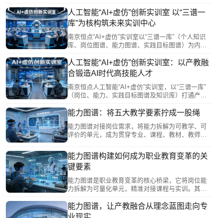
象、工程脱节难题。通过“师-生-机”三元协同、MR多
人协作及AI数字教师全程督导，实现产业级项目全
人工智能“AI+虚仿”创新实训室 以“三谱一
流程训练。平台支撑资源共享与数据驱动管理，将
库”为核构筑未来实训中心
教师从重复劳动中解放，转向个性化指导与高阶能
力培养，精准赋能职业教育提质增效。
南京恒点“AI+虚仿”实训室以“三谱一库”（个人知识
库、岗位图谱、能力图谱、实践目标图谱）为内
核，打通产业需求与教学落地。四大功能分区——
多维认知交互、AI教学训练、虚拟仿真实训、实体
人工智能“AI+虚仿”创新实训室：以产教融
设备操作，融合VR/MR与数字孪生技术，覆盖AI全
合锻造AI时代高技能人才
流程技能训练，实现“虚拟试错、实体求精”的深度融
合，精准评估并赋能学生完成从理论到岗位的跨
南京恒点人工智能“AI+虚仿”实训室，以“三谱一库”
越，为人工智能产业高质量人才培养提供可复制的
（岗位、能力、实践目标图谱及知识库）打通产教
实践方案。
对接链路，将产业需求精准转化为教学单元。实训
围绕嵌入式AI、计算机视觉等方向，以企业真实项
能力图谱：将五大教学要素拧成一股绳
目为载体，让学生在“真环境”中解决真问题。数字孪
能力图谱对接岗位需求，将能力拆解为可教学、可
生教师与未来实训中心融合，实现“数字演练+实体
评价的单元，成为贯穿专业、课程、教材、教师、
实操”闭环，系统锻造岗位胜任力，为AI产业输送高
实习实训五大要素的主线：为专业调整提供数据依
技能人才。
据，为课程建设厘清逻辑，为教材开发指明方向，
能力图谱构建如何成为职业教育变革的关
为教师成长精准导航，为实训基地建设提供场景指
键要素
南。它把各自为战的要素拧成一股绳，推动人才培
养从碎片化走向系统化，从知识传授转向综合能力
能力图谱是职业教育变革的核心桥梁，它将岗位能
提升。
力拆解为可量化单元，精准对接课程与实训。其构
建依托产教融合，遵循工作逻辑，联合企业绘制五
阶递进图谱。应用中，它支撑“岗课赛证”课程重构，
能力图谱，让产教融合从理念蓝图走向专
并与数字孪生及未来实训深度融合，实现数据动态
业现实