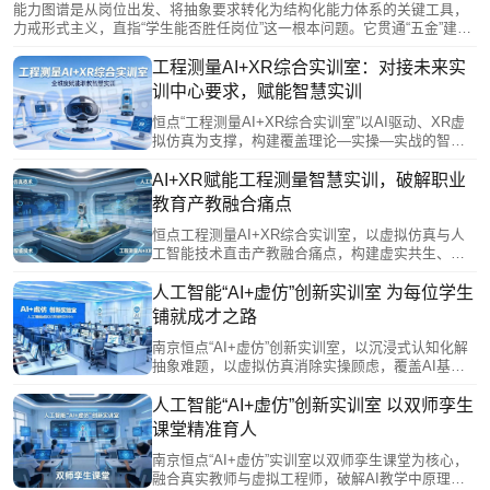
能力图谱是从岗位出发、将抽象要求转化为结构化能力体系的关键工具，
力戒形式主义，直指“学生能否胜任岗位”这一根本问题。它贯通“五金”建设
底层逻辑：为专业定位、课程搭建、教材编写提供依据，为师资提升指明
方向，并指导实训基地按生产标准考核。能力图谱是连接产业需求与教学
工程测量AI+XR综合实训室：对接未来实
实践的桥梁，让产教融合高质量从宏大目标走向可落地的日常教学，为学
训中心要求，赋能智慧实训
子开辟从零到全的能力成长路径。
恒点“工程测量AI+XR综合实训室”以AI驱动、XR虚
拟仿真为支撑，构建覆盖理论—实操—实战的智慧
实训体系。通过知识数据底座、AI数字教师、沉浸
式互动教学及虚实融合实训系统，破解设备不足、
AI+XR赋能工程测量智慧实训，破解职业
内容滞后、场景受限等痛点，实现精准化教学与个
教育产教融合痛点
性化培养，推动人才培养从传统技能型向智能复合
型升级，为测绘行业数字化转型提供高素质技术技
恒点工程测量AI+XR综合实训室，以虚拟仿真与人
能人才支撑。
工智能技术直击产教融合痛点，构建虚实共生、数
据驱动的智慧实训体系。它依托“三谱一库”打通校企
信息壁垒，通过先虚后实、全流程协同训练，破解
人工智能“AI+虚仿”创新实训室 为每位学生
设备不足、场景受限、教学脱节等难题，高度契合
铺就成才之路
未来实训中心定位。该方案推动人才培养与产业需
求精准对接，为测绘行业输送懂智能设备、通全流
南京恒点“AI+虚仿”创新实训室，以沉浸式认知化解
程项目的复合型技术技能人才。
抽象难题，以虚拟仿真消除实操顾虑，覆盖AI基
础、模型部署、计算机视觉、语音处理、机器人、
智能网联、物联网、大模型微调及嵌入式开发等全
人工智能“AI+虚仿”创新实训室 以双师孪生
链路模块。通过“理论-虚拟-实践”闭环与多场景推
课堂精准育人
演，助力学生安全、高效掌握核心工程能力，为每
位学子铺就通往AI产业的成才之路。
南京恒点“AI+虚仿”实训室以双师孪生课堂为核心，
融合真实教师与虚拟工程师，破解AI教学中原理抽