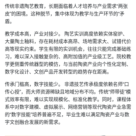
传统非遗陶艺教育，长期面临着人才培养与产业需求“两张
皮”的困境。这种脱节，集中体现为教学与生产环节的“矛
盾。
教学成本高，产业对接少。 陶艺实训高度依赖实体窑炉、
大量陶土釉料，存在耗材成本高昂、场地需求大、试错代价
高等现实约束。学生有限的实训机会，往往只能完成基础练
习，难以深入接触复杂的、高附加值的产业级工艺。院校教
学更侧重传统器型的模仿，与当前陶瓷产业向个性化定制、
数字化设计、文创产品开发转型的趋势存在距离。
传承门槛高，数字技能少。 非遗技艺传承极度依赖名师“口
传心授”，而大师资源稀缺且地域分布不均。传统“师带徒”模
式效率有限，难以实现规模化、标准化教学。同时，课程体
系中对数字建模、虚拟展示、网络营销等现代陶瓷产业急需
的“数字技能”培养普遍不足，毕业生难以满足陶瓷产业与数
字文创融合发展的新需求。