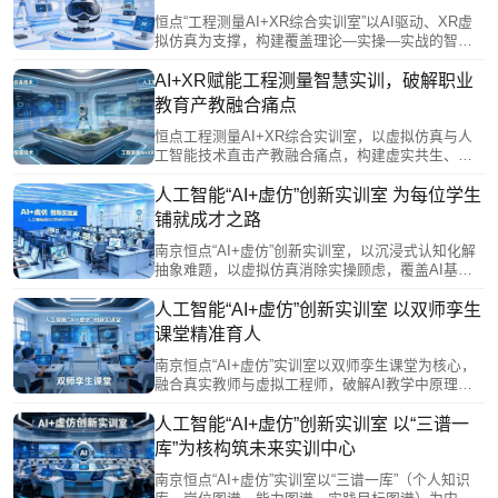
子开辟从零到全的能力成长路径。
恒点“工程测量AI+XR综合实训室”以AI驱动、XR虚
拟仿真为支撑，构建覆盖理论—实操—实战的智慧
实训体系。通过知识数据底座、AI数字教师、沉浸
式互动教学及虚实融合实训系统，破解设备不足、
AI+XR赋能工程测量智慧实训，破解职业
内容滞后、场景受限等痛点，实现精准化教学与个
教育产教融合痛点
性化培养，推动人才培养从传统技能型向智能复合
型升级，为测绘行业数字化转型提供高素质技术技
恒点工程测量AI+XR综合实训室，以虚拟仿真与人
能人才支撑。
工智能技术直击产教融合痛点，构建虚实共生、数
据驱动的智慧实训体系。它依托“三谱一库”打通校企
信息壁垒，通过先虚后实、全流程协同训练，破解
人工智能“AI+虚仿”创新实训室 为每位学生
设备不足、场景受限、教学脱节等难题，高度契合
铺就成才之路
未来实训中心定位。该方案推动人才培养与产业需
求精准对接，为测绘行业输送懂智能设备、通全流
南京恒点“AI+虚仿”创新实训室，以沉浸式认知化解
程项目的复合型技术技能人才。
抽象难题，以虚拟仿真消除实操顾虑，覆盖AI基
础、模型部署、计算机视觉、语音处理、机器人、
智能网联、物联网、大模型微调及嵌入式开发等全
人工智能“AI+虚仿”创新实训室 以双师孪生
链路模块。通过“理论-虚拟-实践”闭环与多场景推
课堂精准育人
演，助力学生安全、高效掌握核心工程能力，为每
位学子铺就通往AI产业的成才之路。
南京恒点“AI+虚仿”实训室以双师孪生课堂为核心，
融合真实教师与虚拟工程师，破解AI教学中原理抽
象、工程脱节难题。通过“师-生-机”三元协同、MR多
人协作及AI数字教师全程督导，实现产业级项目全
人工智能“AI+虚仿”创新实训室 以“三谱一
流程训练。平台支撑资源共享与数据驱动管理，将
库”为核构筑未来实训中心
教师从重复劳动中解放，转向个性化指导与高阶能
力培养，精准赋能职业教育提质增效。
南京恒点“AI+虚仿”实训室以“三谱一库”（个人知识