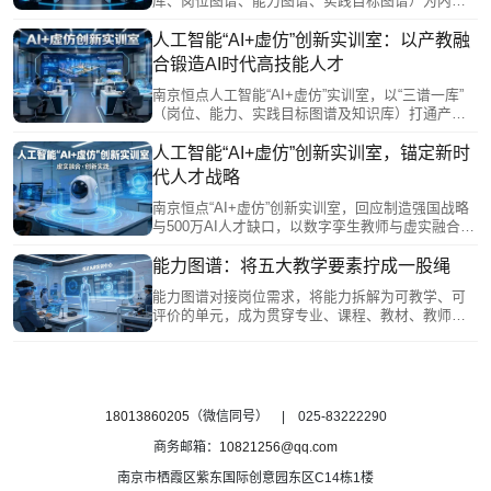
库、岗位图谱、能力图谱、实践目标图谱）为内
核，打通产业需求与教学落地。四大功能分区——
多维认知交互、AI教学训练、虚拟仿真实训、实体
人工智能“AI+虚仿”创新实训室：以产教融
设备操作，融合VR/MR与数字孪生技术，覆盖AI全
合锻造AI时代高技能人才
流程技能训练，实现“虚拟试错、实体求精”的深度融
合，精准评估并赋能学生完成从理论到岗位的跨
南京恒点人工智能“AI+虚仿”实训室，以“三谱一库”
越，为人工智能产业高质量人才培养提供可复制的
（岗位、能力、实践目标图谱及知识库）打通产教
实践方案。
对接链路，将产业需求精准转化为教学单元。实训
围绕嵌入式AI、计算机视觉等方向，以企业真实项
人工智能“AI+虚仿”创新实训室，锚定新时
目为载体，让学生在“真环境”中解决真问题。数字孪
代人才战略
生教师与未来实训中心融合，实现“数字演练+实体
实操”闭环，系统锻造岗位胜任力，为AI产业输送高
南京恒点“AI+虚仿”创新实训室，回应制造强国战略
技能人才。
与500万AI人才缺口，以数字孪生教师与虚实融合空
间为核心，覆盖AI全流程技能训练。方案对接“新双
高”等政策要求，校企共建岗位能力图谱与数字资
能力图谱：将五大教学要素拧成一股绳
源，推动实训从教学辅助升级为产教融合载体，为
能力图谱对接岗位需求，将能力拆解为可教学、可
产业高质量发展注入人才动能。
评价的单元，成为贯穿专业、课程、教材、教师、
实习实训五大要素的主线：为专业调整提供数据依
据，为课程建设厘清逻辑，为教材开发指明方向，
为教师成长精准导航，为实训基地建设提供场景指
南。它把各自为战的要素拧成一股绳，推动人才培
养从碎片化走向系统化，从知识传授转向综合能力
18013860205
（微信同号） | 025-83222290
提升。
商务邮箱：
10821256@qq.com
南京市栖霞区紫东国际创意园东区C14栋1楼