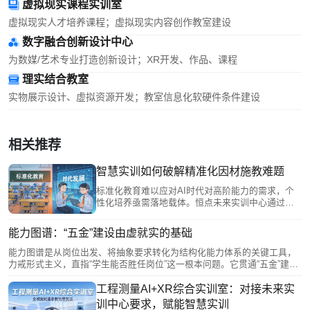
虚拟现实课程实训室
虚拟现实人才培养课程；虚拟现实内容创作教室建设
数字融合创新设计中心
为数媒/艺术专业打造创新设计；XR开发、作品、课程
理实结合教室
实物展示设计、虚拟资源开发；教室信息化软硬件条件建设
相关推荐
智慧实训如何破解精准化因材施教难题
标准化教育难以应对AI时代对高阶能力的需求，个
性化培养亟需落地载体。恒点未来实训中心通过虚
实融合场景，让学生在真环境中解决真问题；数字
孪生教师分担标准化教学，释放真人教师精力以专
能力图谱：“五金”建设由虚就实的基础
注精准指导；智能评价体系基于能力图谱生成个性
化学习路径。三者协同，将因材施教从理念转化为
能力图谱是从岗位出发、将抽象要求转化为结构化能力体系的关键工具，
日常教学实践，推动人才培养从批量生产走向精准
力戒形式主义，直指“学生能否胜任岗位”这一根本问题。它贯通“五金”建设
育人。
底层逻辑：为专业定位、课程搭建、教材编写提供依据，为师资提升指明
方向，并指导实训基地按生产标准考核。能力图谱是连接产业需求与教学
工程测量AI+XR综合实训室：对接未来实
实践的桥梁，让产教融合高质量从宏大目标走向可落地的日常教学，为学
训中心要求，赋能智慧实训