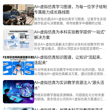
“单向输出”、无法分析错误的局限，通过AI实时捕捉
学生操作细节，进行智能比对与分析，建立个性化
AI+虚拟仿真学习图谱，为每一位学子绘制
能力档案并生成可视化学习报告，支持学生自我改
专属能力成长路线图
进与教师精准教学。其开放架构提供二次开发接口
和编辑器，方便教师自主创建实验模块，对接现有
南京恒点通过AI+虚拟仿真学习图谱，记录学生实验
系统，实现数据贯通。
操作轨迹与决策数据，将传统教学中模糊的过程转
化为可视化能力模型。AI基于图谱诊断学情，智能
推荐个性化学习路径与拓展方向；同时为教师提供
AI+虚拟仿真为本科实验教学提供“一站式”
多维教学报告，支持精准指导与策略调整。该技术
解决方案
助力学生从被动接收者成长为主动管理者，实现从
“标准化培养”向“个性化成长”的转变。
恒点AI+虚拟仿真解决方案针对本科实验教学的“碎
片化”建设痛点，提供从顶层设计到底层支撑的一站
式生态服务。该方案通过统一的智能中枢打通数据
孤岛，实现教学全流程贯通；资源体系覆盖多学科
AI+虚拟仿真知识图谱，让知识“活起来、
并支持院校特色接入，服务贯穿建设全周期。它赋
连起来”
能教师进行知识图谱规划，为学生提供个性化沉浸
环境，并具备持续进化能力，确保实验教学与学科
针对传统本科实验教学中知识碎片化的问题，恒点
前沿同步，系统性地支撑院校教学改革的深化与创
公司推出AI+虚拟仿真解决方案，通过创新应用知识
新。
图谱，将学科知识系统化、结构化、可视化。该方
案构建了多层级知识网络，既能帮助学生直观感知
AI+虚拟仿真为实训教学资源注入“源头活
知识关联、自主规划学习路径，又能通过数据画像
水”
为教师提供教学洞察，实现因材施教。基于图谱的
过程性评价，还能有效反映学生的知识迁移能力和
传统实验教学面临资源稀缺、内容固化与分布失衡
思维路径，为综合素质评价提供依据。让知识“活起
的困境。南京恒点公司的AI+虚拟仿真方案通过三大
来、连起来”，从而重塑实验教学形态。
创新破局：一是资源数字化，将昂贵设备转化为可
无限复制的虚拟资源，实现人人可及的优质实验环