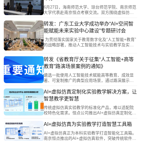
6月27日，海南师范大学、琼台师范学院、南京师范
大学代表赴南京恒点考察交流。双方围绕虚拟仿真
教学平台、师范生实践能力培养、智慧实验室升级
等展开研讨。恒点展示AI空间智能赋能实验中心建
转发：广东工业大学成功举办“AI+空间智
设方案、裸眼3D虚仿系统及课程编辑器实操，并结
能赋能未来实验中心建设”专题研讨会
合典型案例分享实践成果。此次交流促进了校企协
同，助力高校科学教育数字化转型与未来学习中心
为贯彻落实国家关于教育数字化及“人工智能+教育”
建设。
的战略部署，推动人工智能技术与实验教学及实验
室建设的深度整合，我校于2026年5月28日成功举办
了“AI+空间智能赋能未来实验中心建设”专题研讨
转发《省教育厅关于征集“人工智能+高等
会。
教育”路演场景案例的通知》
遴选一批使用人工智能技术赋能高等教育、成效显
著、可复制推广的典型应用场景，通过路演展示、
专家点评等形式，发挥示范引领作用，推动人工智
能赋能我省高等教育改革发展。
AI+虚拟仿真定制化实验教学解决方案，让
智慧教学更智慧
传统虚拟仿真实验教学的标准化产品，难以适配院
校特色化需求。恒点公司推出AI+虚拟仿真定制化服
务，让教师深度参与开发，将专业智慧融入软件设
计，实现从“被动接受”到“主动创造”。该方案对接产
AI+虚拟仿真为实验教学打造智慧工具箱
业需求，转化真实生产场景为教学资源，并采用模
AI+虚拟仿真正为本科实验教学打造智能化工具箱。
块化架构，支持持续进化与升级，真正实现“一校一
南京恒点推出的AI+虚拟仿真软件，突破传统软件
策”，让技术服务于教育本质。