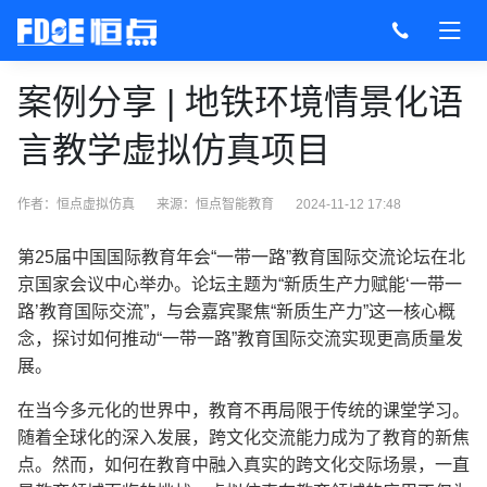
案例分享 | 地铁环境情景化语
言教学虚拟仿真项目
作者：恒点虚拟仿真
来源：
恒点智能教育
2024-11-12 17:48
第
25
届中国国际教育年会
“
一带一路
”
教育国际交流论坛在北
京国家会议中心举办。论坛主题为
“
新质生产力赋能
‘
一带一
路
’
教育国际交流
”
，与会嘉宾聚焦
“
新质生产力
”
这一核心概
念，探讨如何推动
“
一带一路
”
教育国际交流实现更高质量发
展。
在当今多元化的世界中，教育不再局限于传统的课堂学习。
随着全球化的深入发展，跨文化交流能力成为了教育的新焦
点。然而，如何在教育中融入真实的跨文化交际场景，一直