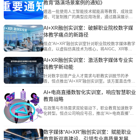
教育”路演场景案例的通知》
遴选一批使用人工智能技术赋能高等教育、成效显
著、可复制推广的典型应用场景，通过路演展示、
专家点评等形式，发挥示范引领作用，推动人工智
能赋能我省高等教育改革发展。
AI+XR融创实训室：破解职业院校数字媒
体教学痛点的新路径
恒点“AI+XR”融创实训室针对职业院校数字媒体教学
痛点，以虚拟仿真技术为核心，将AIGC、XR等产
业前沿转化为教学内容，对接岗位能力构建全流程
实训环境。通过智能评估与AI助教减轻教师负担，
AI+XR融创实训室：激活数字媒体专业实
助力学生产出高质量作品，有效破解学用脱节难
践教学新动能
题，为职业教育数字化转型与产教深度融合提供了
一体化解决方案。
针对数字创意产业人才需求与职教实训脱节的矛
盾，恒点推出“AI+XR”融创实训室。该方案直击传统
教学“技术滞后、设备陈旧、成果同质、模式单一”四
大痛点，构建了以AI赋能、XR呈现、数字人驱动的
AI+电商直播数智化实训室，响应智慧职业
全链路实践教学体系。通过整合AIGC创作、虚拟拍
教育战略
摄、动捕开发等前沿技术及沉浸式测试平台，让学
生在校园内模拟产业真实环境，掌握全流程技能，
在政策与市场需求双轮驱动下，职业教育加速数字
产出高质量作品，有效提升职业竞争力。此举为职
化转型。恒点公司响应号召，推出“AI+电商直播”数
教改革与产教融合提供了新范式。
智化实训室，以“AI+虚拟仿真”技术打造高度仿真的
实训环境，解决电商直播行业人才紧缺、培养模式
滞后的问题。该方案通过虚实结合的教学新模式，
数字媒体“AI+XR”融创实训室：赋能职业
有效缩短学生技能掌握与岗位适应时间，为培养数
教育新双高建设，引领专业高质量发展
字经济时代的高素质技术技能人才提供了创新路径