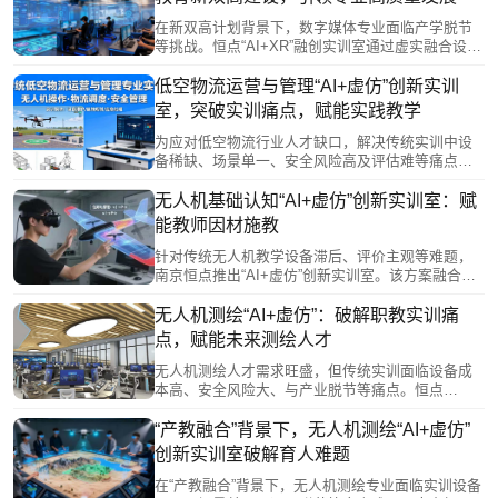
与有力支撑。
在新双高计划背景下，数字媒体专业面临产学脱节
等挑战。恒点“AI+XR”融创实训室通过虚实融合设备
与智能教学体系，将产业新兴岗位能力转化为模块
化实训任务，覆盖从AI创作到XR开发的全产业链流
低空物流运营与管理“AI+虚仿”创新实训
程。实训室构建协同育人生态，支持课赛证融通，
室，突破实训痛点，赋能实践教学
培育技术复合型数字新质人才，并推动教学向AI赋
能、项目驱动的模式转型，为职业教育数字化发展
为应对低空物流行业人才缺口，解决传统实训中设
与高素质技能人才培养提供创新路径。
备稀缺、场景单一、安全风险高及评估难等痛点，
恒点推出“AI+虚仿”虚实融合创新实训室。该方案通
过VR/AR/MR技术构建沉浸式实训环境，模拟真实
无人机基础认知“AI+虚仿”创新实训室：赋
作业场景与完整物流链条，实现学岗无缝衔接。依
能教师因材施教
托AI数字教师与智能数据底座，提供实时操作反馈
与个性化指导，有效提升学生实践技能与综合素
针对传统无人机教学设备滞后、评价主观等难题，
养，为低空经济高质量发展培养复合型人才。
南京恒点推出“AI+虚仿”创新实训室。该方案融合人
工智能与虚拟仿真技术，通过3D建模、AI数字教
师、智能数据底座等，实现结构认知可视化、学习
无人机测绘“AI+虚仿”：破解职教实训痛
路径个性化与教学管理数字化。系统提供动态出
点，赋能未来测绘人才
题、精准评估与自适应训练，助力教师开展精准教
学与科学评价，有效提升实训效率与人才培养质
无人机测绘人才需求旺盛，但传统实训面临设备成
量。
本高、安全风险大、与产业脱节等痛点。恒点
“AI+虚仿”创新实训室，通过虚拟仿真与人工智能技
术，构建零风险、低成本的沉浸式实训环境，覆盖
“产教融合”背景下，无人机测绘“AI+虚仿”
多样真实作业场景，突破时空限制。AI提供个性化
创新实训室破解育人难题
评估与指导，虚实融合促进技能精准提升，有效破
解教学难题，赋能学生对接行业需求，培养适应发
在“产教融合”背景下，无人机测绘专业面临实训设备