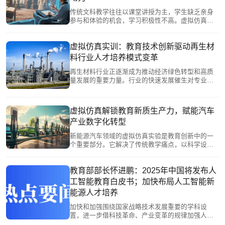
世界中感受笔墨丹青的魅力，体验美术创作的乐
趣，从而激发他们对传统文化的兴趣与热爱。
传统文科教学往往以课堂讲授为主，学生缺乏亲身
参与和体验的机会，学习积极性不高。虚拟仿真技
术通过构建高度逼真的虚拟环境，让学生在虚拟场
景中进行实践操作和探索，有效解决了传统文科教
学中实践教学难的问题。文科专业XR数字融合工作
虚拟仿真实训：教育技术创新驱动再生材
站打破学科壁垒，为新文科建设提供技术支撑。也
料行业人才培养模式变革
为新文科专业建设提供了丰富的教学资源和手段。
再生材料行业正逐渐成为推动经济绿色转型和高质
量发展的重要力量。行业的快速发展催生对专业人
才日益迫切的需求，传统的教育模式在这一方面面
临着诸多挑战。恒点将虚拟仿真应用于再生材料行
业的人才培养，通过高度还原的虚拟再生材料生产
虚拟仿真解锁教育新质生产力，赋能汽车
实际场景，使学生仿佛置身于真实的车间或实验室
产业数字化转型
中，深入了解复杂工艺流程的每一个细节，这种沉
浸式的学习体验，有助于学生更直观地理解理论知
新能源汽车领域的虚拟仿真实验是教育创新中的一
识，加深对专业知识的理解和掌握。
个重要部分。它解决了传统教学痛点，以科学设计
原则和全面实验环节助学生攻克知识难关。随着虚
拟仿真技术在教育领域的推广，将会为新能源汽车
行业输送越来越多的人才，助力我国新能源领域突
教育部部长怀进鹏：2025年中国将发布人
破，推动交通行业绿色转型。
工智能教育白皮书；加快布局人工智能新
能源人才培养
加快和加强围绕国家战略技术发展重要的学科设
置，进一步借科技革命、产业变革的规律加强人才
培养，比如像人工智能、生物技术、新能源、新材