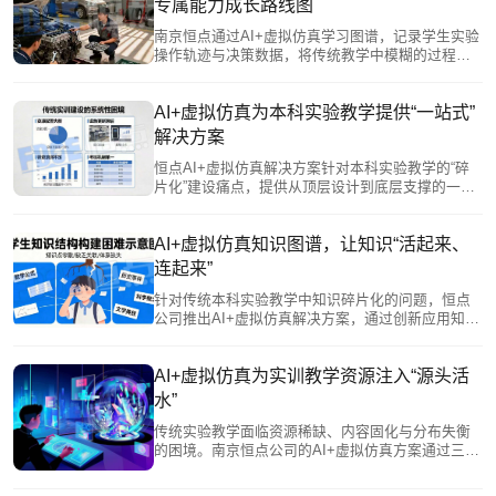
专属能力成长路线图
和编辑器，方便教师自主创建实验模块，对接现有
系统，实现数据贯通。
南京恒点通过AI+虚拟仿真学习图谱，记录学生实验
操作轨迹与决策数据，将传统教学中模糊的过程转
化为可视化能力模型。AI基于图谱诊断学情，智能
推荐个性化学习路径与拓展方向；同时为教师提供
多维教学报告，支持精准指导与策略调整。该技术
AI+虚拟仿真为本科实验教学提供“一站式”
助力学生从被动接收者成长为主动管理者，实现从
解决方案
“标准化培养”向“个性化成长”的转变。
恒点AI+虚拟仿真解决方案针对本科实验教学的“碎
片化”建设痛点，提供从顶层设计到底层支撑的一站
式生态服务。该方案通过统一的智能中枢打通数据
孤岛，实现教学全流程贯通；资源体系覆盖多学科
并支持院校特色接入，服务贯穿建设全周期。它赋
AI+虚拟仿真知识图谱，让知识“活起来、
能教师进行知识图谱规划，为学生提供个性化沉浸
连起来”
环境，并具备持续进化能力，确保实验教学与学科
前沿同步，系统性地支撑院校教学改革的深化与创
针对传统本科实验教学中知识碎片化的问题，恒点
新。
公司推出AI+虚拟仿真解决方案，通过创新应用知识
图谱，将学科知识系统化、结构化、可视化。该方
案构建了多层级知识网络，既能帮助学生直观感知
知识关联、自主规划学习路径，又能通过数据画像
AI+虚拟仿真为实训教学资源注入“源头活
为教师提供教学洞察，实现因材施教。基于图谱的
水”
过程性评价，还能有效反映学生的知识迁移能力和
思维路径，为综合素质评价提供依据。让知识“活起
传统实验教学面临资源稀缺、内容固化与分布失衡
来、连起来”，从而重塑实验教学形态。
的困境。南京恒点公司的AI+虚拟仿真方案通过三大
创新破局：一是资源数字化，将昂贵设备转化为可
无限复制的虚拟资源，实现人人可及的优质实验环